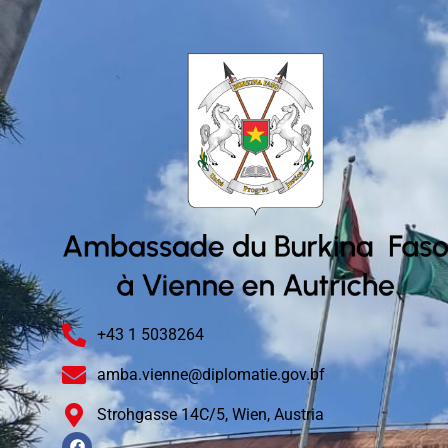
+43 1 5038264
amba.vienne@diplomatie.gov.bf
Strohgasse 14C/5, Wien, Austria