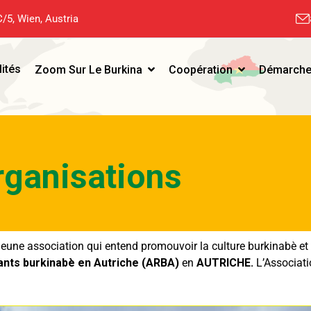
/5, Wien, Austria
lités
Zoom Sur Le Burkina
Coopération
Démarche
rganisations
eune association qui entend promouvoir la culture burkinabè e
ants burkinabè en Autriche (ARBA)
en
AUTRICHE.
L’Associat
.