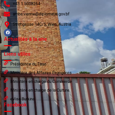
+43 1 5038264
amba.vienne@diplomatie.gov.bf
Strohgasse 14C/5, Wien, Austria
Actualités à la une
Liens utiles
Présidence du Faso
Ministère des Affaires Etrangères
Ministère en charge du Commerce
Ministère en charge de la Culture
eVisa Burkina
Facebook